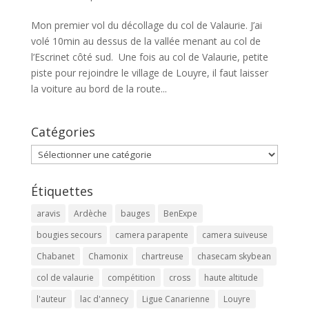
Mon premier vol du décollage du col de Valaurie. J’ai
volé 10min au dessus de la vallée menant au col de
l’Escrinet côté sud. Une fois au col de Valaurie, petite
piste pour rejoindre le village de Louyre, il faut laisser
la voiture au bord de la route...
Catégories
Catégories
Étiquettes
aravis
Ardèche
bauges
BenExpe
bougies secours
camera parapente
camera suiveuse
Chabanet
Chamonix
chartreuse
chasecam skybean
col de valaurie
compétition
cross
haute altitude
l'auteur
lac d'annecy
Ligue Canarienne
Louyre