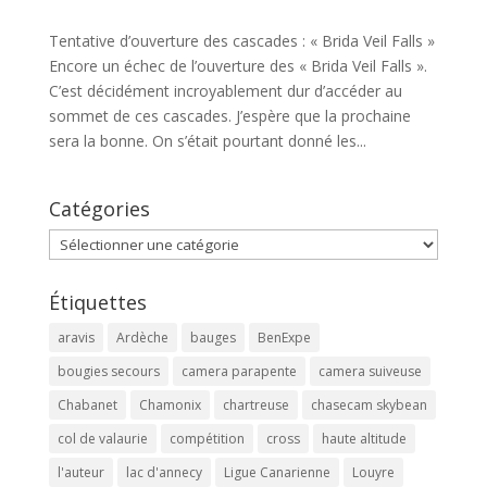
Tentative d’ouverture des cascades : « Brida Veil Falls »
Encore un échec de l’ouverture des « Brida Veil Falls ».
C’est décidément incroyablement dur d’accéder au
sommet de ces cascades. J’espère que la prochaine
sera la bonne. On s’était pourtant donné les...
Catégories
Catégories
Étiquettes
aravis
Ardèche
bauges
BenExpe
bougies secours
camera parapente
camera suiveuse
Chabanet
Chamonix
chartreuse
chasecam skybean
col de valaurie
compétition
cross
haute altitude
l'auteur
lac d'annecy
Ligue Canarienne
Louyre