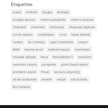
Étiquettes
aravis
Ardèche
bauges
BenExpe
bougies secours
camera parapente
camera suiveuse
Chabanet
Chamonix
chartreuse
chasecam skybean
col de valaurie
compétition
cross
haute altitude
l'auteur
lac d'annecy
Ligue Canarienne
Louyre
MAM
marche et vol
matériel maison
mont blanc
nouvelle zélande
Nova
Nova Mentor 5
ouverture
ouverture canyon
parapente
point chaud canyon
première canyon
Privas
secours canyoning
ski de randonnée
tenerife
volcan
volcan teide
îles Canaries