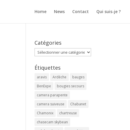
Home
News
Contact
Qui suis-je ?
Catégories
Catégories
Étiquettes
aravis
Ardèche
bauges
BenExpe
bougies secours
camera parapente
camera suiveuse
Chabanet
Chamonix
chartreuse
chasecam skybean