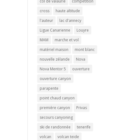
col de valaurie
compétition
cross
haute altitude
l'auteur
lac d'annecy
Ligue Canarienne
Louyre
MAM
marche et vol
matériel maison
mont blanc
nouvelle zélande
Nova
Nova Mentor 5
ouverture
ouverture canyon
parapente
point chaud canyon
première canyon
Privas
secours canyoning
ski de randonnée
tenerife
volcan
volcan teide